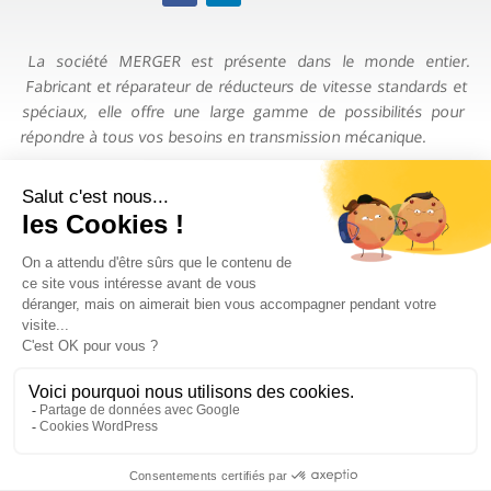
La société MERGER est présente dans le monde entier.
Fabricant et réparateur de réducteurs de vitesse standards et
spéciaux, elle offre une large gamme de possibilités pour
répondre à tous vos besoins en transmission mécanique.
CONTACTEZ-NOUS
TÉLÉPHONE

+33 (0)4 78 90 20 00
ADRESSE

15 Av. de Montmartin 69960 CORBAS
©2024 MERGER ·
Mentions légales
·
Politique de
confidentialité
· Site internet réalisé par
MARKET-On
.