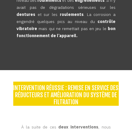
niveau des
roulements
et des
engrènements
. Il n’y
avait pas de dégradations sérieuses sur les
dentures
et sur les
roulements
. La corrosion a
engendré quelques pics au niveau du
contrôle
vibratoire
mais qui ne remettait pas en jeu le
bon
fonctionnement de l’appareil.
INTERVENTION RÉUSSIE : REMISE EN SERVICE DES
RÉDUCTEURS ET AMÉLIORATION DU SYSTÈME DE
FILTRATION
À la suite de ces
deux interventions
, nous