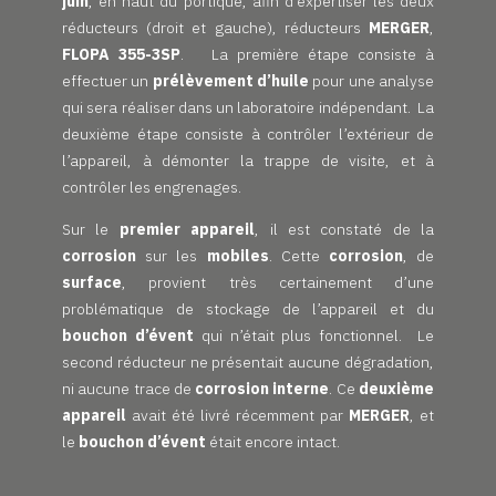
juin
, en haut du portique, afin d’expertiser les deux
réducteurs (droit et gauche), réducteurs
MERGER
,
FLOPA 355-3SP
. La première étape consiste à
effectuer un
prélèvement d’huile
pour une analyse
qui sera réaliser dans un laboratoire indépendant. La
deuxième étape consiste à contrôler l’extérieur de
l’appareil, à démonter la trappe de visite, et à
contrôler les engrenages.
Sur le
premier
appareil
, il est constaté de la
corrosion
sur les
mobiles
. Cette
corrosion
, de
surface
, provient très certainement d’une
problématique de stockage de l’appareil et du
bouchon d’évent
qui n’était plus fonctionnel. Le
second réducteur ne présentait aucune dégradation,
ni aucune trace de
corrosion
interne
. Ce
deuxième
appareil
avait été livré récemment par
MERGER
, et
le
bouchon d’évent
était encore intact.