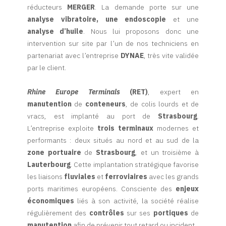
réducteurs
MERGER
. La demande porte sur une
analyse vibratoire, une endoscopie
et une
analyse d’huile
. Nous lui proposons donc une
intervention sur site par l’un de nos techniciens en
partenariat avec l’entreprise
DYNAE
, très vite validée
par le client.
Rhine Europe Terminals
(RET)
, expert en
manutention
de
conteneurs
, de colis lourds et de
vracs, est implanté au port de
Strasbourg
.
L’entreprise exploite
trois terminaux
modernes et
performants : deux situés au nord et au sud de la
zone portuaire
de
Strasbourg
, et un troisième à
Lauterbourg
. Cette implantation stratégique favorise
les liaisons
fluviales
et
ferroviaires
avec les grands
ports maritimes européens. Consciente des
enjeux
économiques
liés à son activité, la société réalise
régulièrement des
contrôles
sur ses
portiques
de
manutention
afin de prévenir tout retard ou incident.