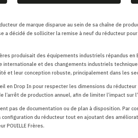
 réducteur de marque disparue au sein de sa chaîne de prod
ise a décidé de solliciter la remise à neuf du réducteur pour
ères produisait des équipements industriels répandus en E
ce internationale et des changements industriels techniqu
ité et leur conception robuste, principalement dans les sec
eil en Drop In pour respecter les dimensions du réducteur
e l’arrêt de production annuel, afin de limiter l’impact sur l’
ent pas de documentation ou de plan à disposition. Par c
 la configuration du réducteur tout en ajoutant des amélio
eur POUILLE Frères.